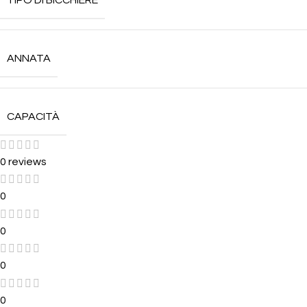
TIPO DI BICCHIERE
ANNATA
CAPACITÀ
0 reviews
0
0
0
0