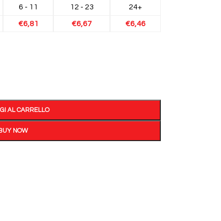
6 - 11
12 - 23
24+
€
6,81
€
6,67
€
6,46
GI AL CARRELLO
BUY NOW