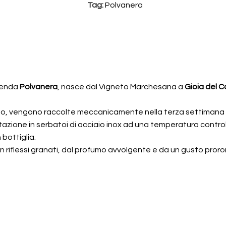
Tag:
Polvanera
zienda
Polvanera
, nasce dal Vigneto Marchesana a
Gioia del C
nato, vengono raccolte meccanicamente nella terza settimana
zione in serbatoi di acciaio inox ad una temperatura controlla
 bottiglia.
on riflessi granati, dal profumo avvolgente e da un gusto pror