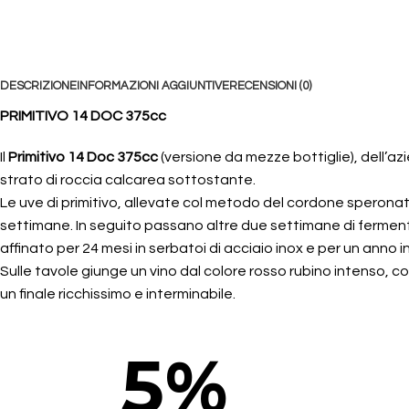
DESCRIZIONE
INFORMAZIONI AGGIUNTIVE
RECENSIONI (0)
PRIMITIVO 14 DOC 375cc
Il
Primitivo 14 Doc 375cc
(versione da mezze bottiglie), dell’a
strato di roccia calcarea sottostante.
Le uve di primitivo, allevate col metodo del cordone spero
settimane. In seguito passano altre due settimane di fermenta
affinato per 24 mesi in serbatoi di acciaio inox e per un anno in
Sulle tavole giunge un vino dal colore rosso rubino intenso, c
un finale ricchissimo e interminabile.
5
%