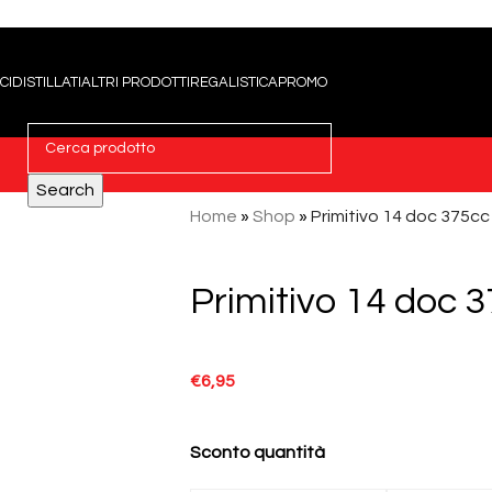
CI
DISTILLATI
ALTRI PRODOTTI
REGALISTICA
PROMO
Search
Home
»
Shop
»
Primitivo 14 doc 375cc
Primitivo 14 doc 
€
6,95
Sconto quantità