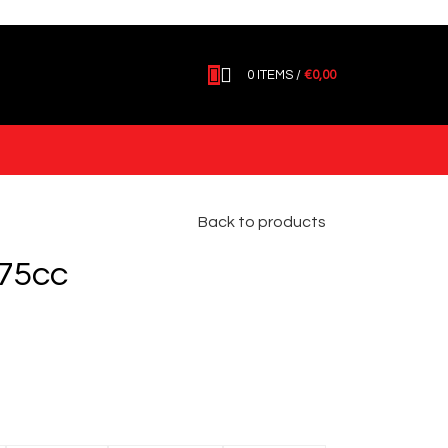
0
ITEMS
/
€
0,00
Back to products
375cc