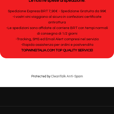
Le nostre spese di spedizione:
Spedizione Express BRT 7,90€ - Spedizione Gratuita da 99€
-I vostri vini viaggiano al sicuro in confezioni certificate
antirottura
-Le spedizioni sono affidate al corriere BRT con tempi normali
di consegna di 1/2 giorni
-Tracking, SMS ed Email Alert compresi nel servizio
-Rapida assistenza per ordini e postvendita
TOPWINEITALIA.COM TOP QUALITY SERVICE!
Protected by
CleanTalk Anti-Spam