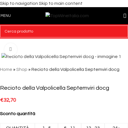
Skip to navigation
Skip to main content
MENU
Click to enlarge
Home
»
Shop
»
Recioto della Valpolicella Septemviri docg
Recioto della Valpolicella Septemviri docg
€
32,70
Sconto quantità
QUANTITÀ
1 - 5
6 - 11
12 - 23
24+