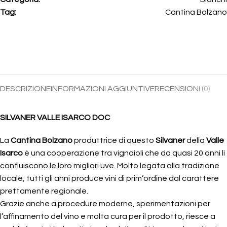
Tag:
Cantina Bolzano
DESCRIZIONE
INFORMAZIONI AGGIUNTIVE
RECENSIONI (0)
SILVANER VALLE ISARCO DOC
La
Cantina Bolzano
produttrice di questo
Silvaner
della
Valle
Isarco
è una cooperazione tra vignaioli che da quasi 20 anni lì
confluiscono le loro migliori uve. Molto legata alla tradizione
locale, tutti gli anni produce vini di prim’ordine dal carattere
prettamente regionale.
Grazie anche a procedure moderne, sperimentazioni per
l’affinamento del vino e molta cura per il prodotto, riesce a