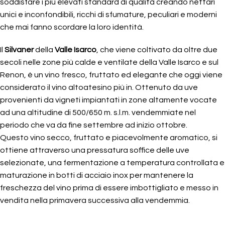
soddisfare i più elevati standard di qualità creando nettari
unici e inconfondibili, ricchi di sfumature, peculiari e moderni
che mai fanno scordare la loro identità.
Il
Silvaner
della
Valle Isarco
, che viene coltivato da oltre due
secoli nelle zone più calde e ventilate della Valle Isarco e sul
Renon, è un vino fresco, fruttato ed elegante che oggi viene
considerato il vino altoatesino più in. Ottenuto da uve
provenienti da vigneti impiantati in zone altamente vocate
ad una altitudine di 500/650 m. s.l.m. vendemmiate nel
periodo che va da fine settembre ad inizio ottobre.
Questo vino secco, fruttato e piacevolmente aromatico, si
ottiene attraverso una pressatura soffice delle uve
selezionate, una fermentazione a temperatura controllata e
maturazione in botti di acciaio inox per mantenere la
freschezza del vino prima di essere imbottigliato e messo in
vendita nella primavera successiva alla vendemmia.