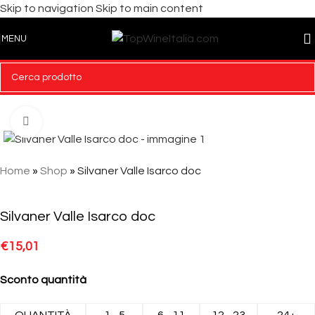
Skip to navigation
Skip to main content
MENU
Click to enlarge
Home
»
Shop
»
Silvaner Valle Isarco doc
Silvaner Valle Isarco doc
€
15,01
Sconto quantità
QUANTITÀ
1 - 5
6 - 11
12 - 23
24+