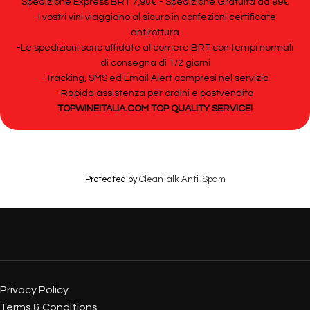
Spedizione Express BRT 7,90€ - Spedizione Gratuita da 99€
-I vostri vini viaggiano al sicuro in confezioni certificate
antirottura
-Le spedizioni sono affidate al corriere BRT con tempi normali
di consegna di 1/2 giorni
-Tracking, SMS ed Email Alert compresi nel servizio
-Rapida assistenza per ordini e postvendita
TOPWINEITALIA.COM TOP QUALITY SERVICE!
Protected by
CleanTalk Anti-Spam
Privacy Policy
Terms & Conditions