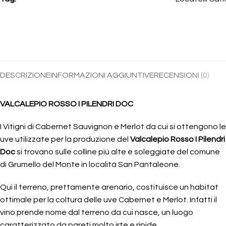
DESCRIZIONE
INFORMAZIONI AGGIUNTIVE
RECENSIONI (0)
VALCALEPIO ROSSO I PILENDRI DOC
I Vitigni di Cabernet Sauvignon e Merlot da cui si ottengono le
uve utilizzate per la produzione del
Valcalepio Rosso I Pilendri
Doc
si trovano sulle colline più alte e soleggiate del comune
di Grumello del Monte in località San Pantaleone.
Qui il terreno, prettamente arenario, costituisce un habitat
ottimale per la coltura delle uve Cabernet e Merlot. Infatti il
vino prende nome dal terreno da cui nasce, un luogo
caratterizzato da pareti molto irte e ripide.