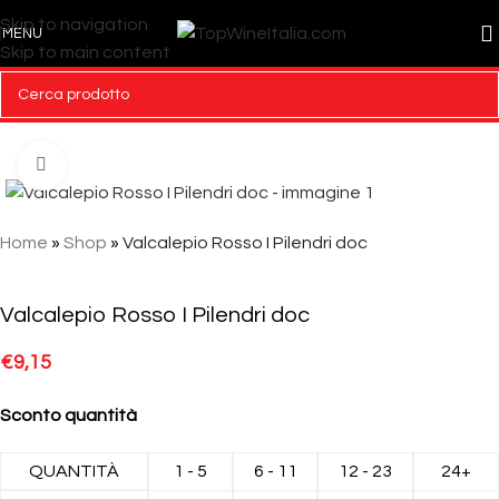
Skip to navigation
MENU
Skip to main content
Click to enlarge
Home
»
Shop
»
Valcalepio Rosso I Pilendri doc
Valcalepio Rosso I Pilendri doc
€
9,15
Sconto quantità
QUANTITÀ
1 - 5
6 - 11
12 - 23
24+