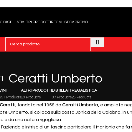
CI
DISTILLATI
ALTRI PRODOTTI
REGALISTICA
PROMO
Ceratti Umberto
VINI
ALTRI PRODOTTI
DISTILLATI
REGALISTICA
351 Products
28 Products
37 Products
25 Products
 Ceratti
, fondata nel 1958 da
Ceratti
Umberto
, e ampliata neg
ote Umberto, si colloca sulla costa Jonica della Calabria, in u
oria e da una natura rigogliosa.
e l’azienda è intriso di un fascino particolare: il Mar Ionio che fa