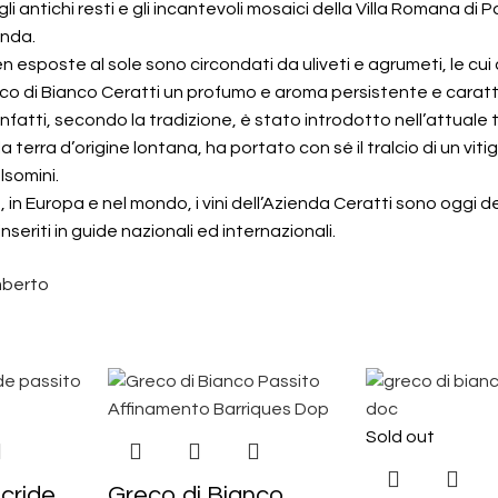
i antichi resti e gli incantevoli mosaici della Villa Romana di P
enda.
en esposte al sole sono circondati da uliveti e agrumeti, le cu
o di Bianco Ceratti un profumo e aroma persistente e caratte
 infatti, secondo la tradizione, è stato introdotto nell’attuale
la terra d’origine lontana, ha portato con sé il tralcio di un vit
lsomini.
a, in Europa e nel mondo, i vini dell’Azienda Ceratti sono oggi d
seriti in guide nazionali ed internazionali.
mberto
Sold out
cride
Greco di Bianco