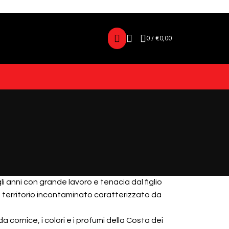
0
/
€
0,00
li anni con grande lavoro e tenacia dal figlio
n territorio incontaminato caratterizzato da
 da cornice, i colori e i profumi della Costa dei