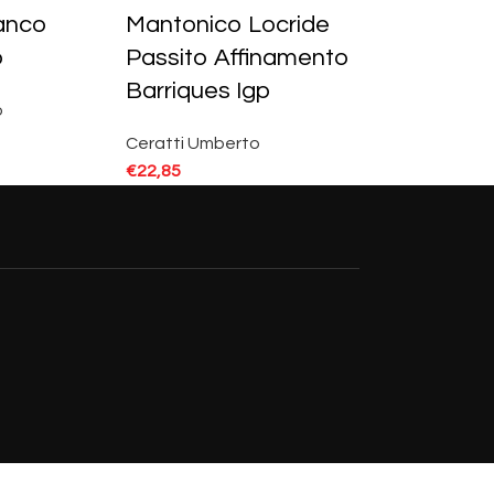
ianco
Mantonico Locride
p
Passito Affinamento
Barriques Igp
o
Ceratti Umberto
€
22,85