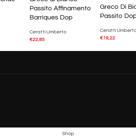
Greco Di B
Passito Affinamento
Passito Do
Barriques Dop
Ceratti Umbert
Ceratti Umberto
€
19,22
€
22,85
Shop