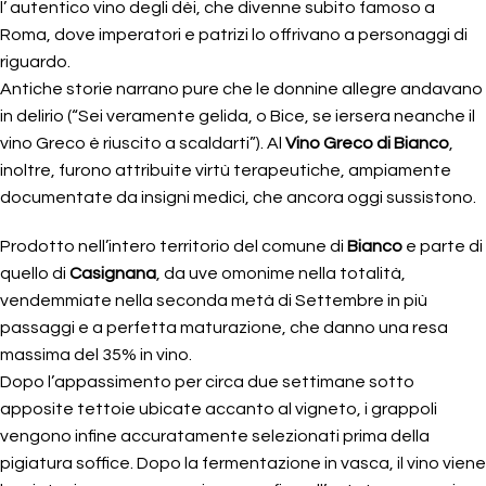
l’ autentico vino degli dèi, che divenne subito famoso a
Roma, dove imperatori e patrizi lo offrivano a personaggi di
riguardo.
Antiche storie narrano pure che le donnine allegre andavano
in delirio (“Sei veramente gelida, o Bice, se iersera neanche il
vino Greco è riuscito a scaldarti”). Al
Vino Greco di Bianco
,
inoltre, furono attribuite virtù terapeutiche, ampiamente
documentate da insigni medici, che ancora oggi sussistono.
Prodotto nell’intero territorio del comune di
Bianco
e parte di
quello di
Casignana
, da uve omonime nella totalità,
vendemmiate nella seconda metà di Settembre in più
passaggi e a perfetta maturazione, che danno una resa
massima del 35% in vino.
Dopo l’appassimento per circa due settimane sotto
apposite tettoie ubicate accanto al vigneto, i grappoli
vengono infine accuratamente selezionati prima della
pigiatura soffice. Dopo la fermentazione in vasca, il vino viene