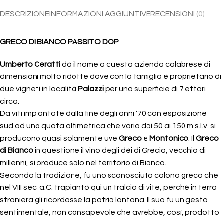
DESCRIZIONE
INFORMAZIONI AGGIUNTIVE
RECENSIONI (0)
GRECO DI BIANCO PASSITO DOP
Umberto Ceratti
dà il nome a questa azienda calabrese di
dimensioni molto ridotte dove con la famiglia è proprietario di
due vigneti in località
Palazzi
per una superficie di 7 ettari
circa.
Da viti impiantate dalla fine degli anni ’70 con esposizione
sud ad una quota altimetrica che varia dai 50 ai 150 m s.l.v. si
producono quasi solamente uve
Greco
e
Montonico
. Il
Greco
di Bianco
in questione il vino degli dèi di Grecia, vecchio di
millenni, si produce solo nel territorio di Bianco.
Secondo la tradizione, fu uno sconosciuto colono greco che
nel VIII sec. a.C. trapiantò qui un tralcio di vite, perché in terra
straniera gli ricordasse la patria lontana. Il suo fu un gesto
sentimentale, non consapevole che avrebbe, così, prodotto