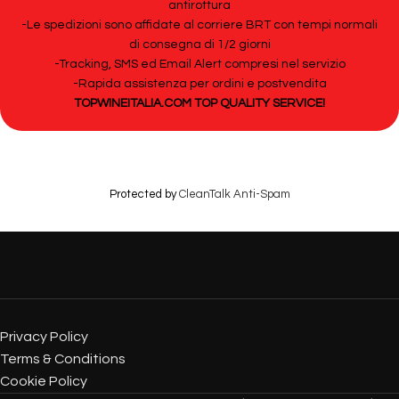
antirottura
-Le spedizioni sono affidate al corriere BRT con tempi normali
di consegna di 1/2 giorni
-Tracking, SMS ed Email Alert compresi nel servizio
-Rapida assistenza per ordini e postvendita
TOPWINEITALIA.COM TOP QUALITY SERVICE!
Protected by
CleanTalk Anti-Spam
Privacy Policy
Terms & Conditions
Cookie Policy