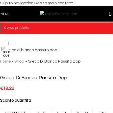
Skip to navigation
Skip to main content
MENU
Click to enlarge
SOLD
OUT
Home
»
Shop
»
Greco Di Bianco Passito Dop
Greco Di Bianco Passito Dop
€
19,22
Sconto quantità
QUANTITÀ
1 - 5
6 - 11
12 - 23
24+