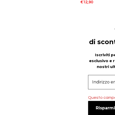
€
12,90
di scon
Iscriviti 
esclusivo e 
nostri ul
Questo campo 