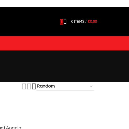
0
ITEMS
/
€
0,00