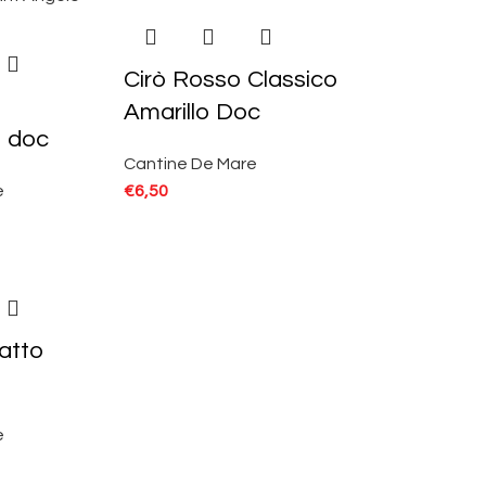
Cirò Rosso Classico
Amarillo Doc
o doc
Cantine De Mare
e
€
6,50
atto
e