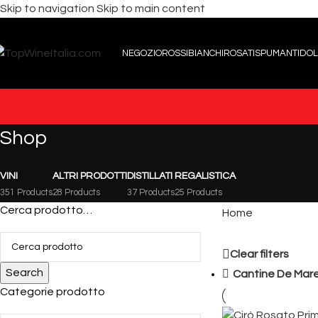
Skip to navigation
Skip to main content
NEGOZIO
ROSSI
BIANCHI
ROSATI
SPUMANTI
DOL
Shop
VINI
ALTRI PRODOTTI
DISTILLATI
REGALISTICA
351 Products
28 Products
37 Products
25 Products
Cerca prodotto…
Home
Clear filters
Search
Cantine De Mar
Categorie prodotto