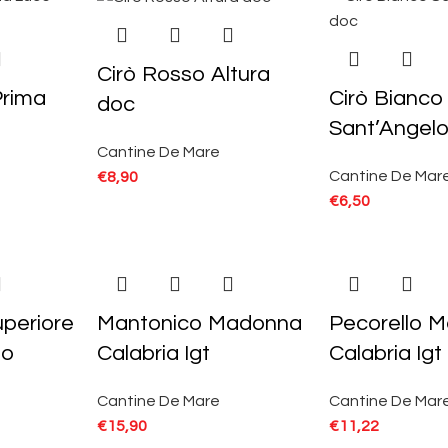
Cirò Rosso Altura
Prima
Cirò Bianco
doc
Sant’Angel
Cantine De Mare
Cantine De Mar
€
8,90
€
6,50
uperiore
Mantonico Madonna
Pecorello M
po
Calabria Igt
Calabria Igt
Cantine De Mare
Cantine De Mar
€
15,90
€
11,22