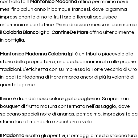
controllata. Il
Mantonico Madonna
affina per minimo nove
mesi fino ad un anno in barrique francesi, dove la gamma
impressionante di note fruttare e floreali acquisisce
un’armonia incantatrice. Prima di essere messo in commercio
il
Calabria Bianco Igt
di
CantineDe Mare
affina ulteriormente
in bottiglia.
Mantonico Madonna Calabria Igt
è un tributo piacevole alla
storia della propria terra, una dedica innamorata alle proprie
tradizioni. L’etichetta con su impressa la Torre Vecchia di Cirò
in località Madonna di Mare rimarca ancor di più la volontà di
questo legame.
Il vino è di un delizioso colore giallo paglierino. Si apre in un
bouquet di frutta matura confermato nell’assaggio, dove
spiccano speciali note di ananas, pompelmo, impreziosite da
sfumature di mandorla e zucchero a velo.
Il
Madonna
esalta gli aperitivi, i formaggi a media staionatura