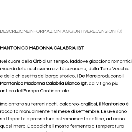
DESCRIZIONE
INFORMAZIONI AGGIUNTIVE
RECENSIONI (0)
MANTONICO MADONNA CALABRIA IGT
Nel cuore della
Cirò
di un tempo, laddove giacciono romantici
i ricordi della ricchissima civiltà saracena, della Torre Vecchia
e della chiesetta del borgo storico, i
De Mare
producono il
Mantonico Madonna Calabria Bianco Igt,
dal vitigno più
antico dell’Europa Continentale.
Impiantato su terreni ricchi, calcareo-argillosi, il
Mantonico
è
raccolto manualmente nel mese di settembre. Le uve sono
sottoposte a pressatura estremamente soffice, ad acino
quasi intero. Dopodiché il mosto fermenta a temperatura