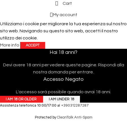
Cart
My account
Utilizziamo i cookie per migliorare la tua esperienza sul nostro
sito web. Navigando su questo sito web, accetti il ​​nostro
utilizzo dei cookie.
More info
ACCEPT
Hai 18 anni?
Devi avere 18 anni per vedere queste pagine. Rispondi alla
nostra domanda per entrare.
Accesso Negato
L'accesso sarà possibile quando avrai 18 anni.
I AM 18 OR OLDER
I AM UNDER 18
Assistenza telefonica 10:00/17:00 al
+390312287287
Protected by
CleanTalk Anti-Spam