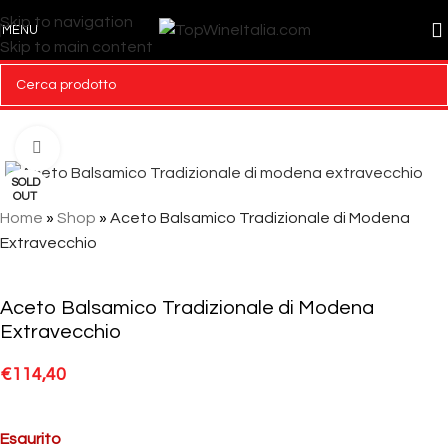
Skip to navigation
MENU
Skip to main content
Click to enlarge
SOLD
OUT
Home
»
Shop
»
Aceto Balsamico Tradizionale di Modena
Extravecchio
Aceto Balsamico Tradizionale di Modena
Extravecchio
€
114,40
Esaurito