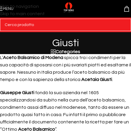
Skip to navigation
MENU
Skip to main content
Giusti
Categories
L’
Aceto Balsamico di Modena
spicca tra i condimenti per la
sua capacità di sposarsi con i più svariati piatti ed esaltarne il
sapore. Nessuno in Italia produce l’aceto balsamico da più
tempo e con la sapienza della storica
Acetaia Giusti
.
Giuseppe Giusti
fondò la sua azienda nel 1605
specializzandosi da subito nella cura dell’aceto balsamico,
condimento assai diffuso nel modenese, tanto da essere un
prodotto quasi fatto in casa. Fu infatti il primo a pubblicare
ufficialmente il documento contenente la ricetta per fare un
“Ottimo
Aceto Balsamico
”.