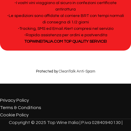
-I vostri vini viaggiano al sicuro in confezioni certificate
antirottura
-Le spedizioni sono affidate al corriere BRT con tempi normali
di consegna di 1/2 giorni
-Tracking, SMS ed Email Alert compresi nel servizio
-Rapida assistenza per ordini e postvendita
TOPWINEITALIA.COM TOP QUALITY SERVICE!
Protected by
CleanTalk Anti-Spam
Privacy Policy
Terms & Conditions
Cookie Policy
Copyright © 2025 Top Wine Italia | P.iva 02840940130 |