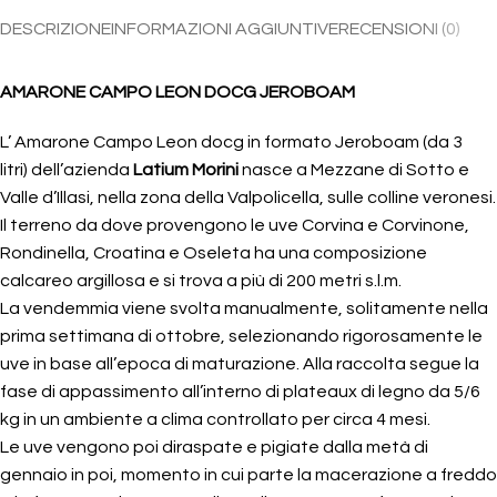
DESCRIZIONE
INFORMAZIONI AGGIUNTIVE
RECENSIONI (0)
AMARONE CAMPO LEON DOCG JEROBOAM
L’ Amarone Campo Leon docg in formato Jeroboam (da 3
litri) dell’azienda
Latium Morini
nasce a Mezzane di Sotto e
Valle d’Illasi, nella zona della Valpolicella, sulle colline veronesi.
Il terreno da dove provengono le uve Corvina e Corvinone,
Rondinella, Croatina e Oseleta ha una composizione
calcareo argillosa e si trova a più di 200 metri s.l.m.
La vendemmia viene svolta manualmente, solitamente nella
prima settimana di ottobre, selezionando rigorosamente le
uve in base all’epoca di maturazione. Alla raccolta segue la
fase di appassimento all’interno di plateaux di legno da 5/6
kg in un ambiente a clima controllato per circa 4 mesi.
Le uve vengono poi diraspate e pigiate dalla metà di
gennaio in poi, momento in cui parte la macerazione a freddo