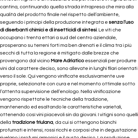
cantina, continuando quella strada intrapresa che mira alla
qualità del prodotto finale nel rispetto dell’ambiente,
seguendo i principi della produzione integrata e
senza l’uso
di diserbanti chimici e di insetticidi di sintesi
. Le viti che
occupano i trenta ettari a sud del centro aziendale,
prosperano su terreni forti ma ben drenati e il clima tra i più
secchi di tutta la regione è mitigato dalle brezze che
provengono dal vicino
Mare Adriatico
essenziali per produrre
vini dal carattere deciso, sono allevate in lunghi filari orientati
verso il sole. Qui vengono vinificate esclusivamente uve
proprie, selezionate con cura e nel momento ottimale sotto
l’attenta supervisione dell’enologo. Nella vinificazione
vengono rispettate le tecniche della tradizione,
mantenendo ed esaltando le caratteristiche varietali,
ottenendo così vini piacevoli sin da giovani. I vitigni sono quelli
della
tradizione friulana
, da cui si ottengono bianchi
profumati e intensi, rossi ricchi e corposi che in degustazione
rivelano i profumi armonici e il gusto deciso. La produzione