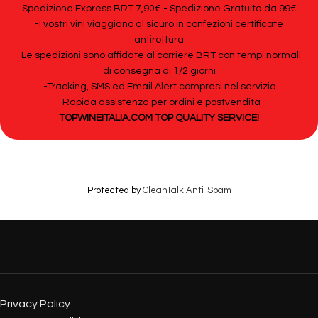
Spedizione Express BRT 7,90€ - Spedizione Gratuita da 99€
-I vostri vini viaggiano al sicuro in confezioni certificate
antirottura
-Le spedizioni sono affidate al corriere BRT con tempi normali
di consegna di 1/2 giorni
-Tracking, SMS ed Email Alert compresi nel servizio
-Rapida assistenza per ordini e postvendita
TOPWINEITALIA.COM TOP QUALITY SERVICE!
Protected by
CleanTalk Anti-Spam
Privacy Policy