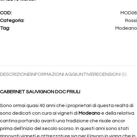
COD:
MOD06
Categoria:
Rossi
Tag:
Modeano
DESCRIZIONE
INFORMAZIONI AGGIUNTIVE
RECENSIONI (0)
CABERNET SAUVIGNON DOC FRIULI
Sono ormai quasi 40 anni che i proprietari di questa realtà di
sono dedicati con cura ai vigneti di
Modeano
e della relativa
cantina portando avanti una tradizione che risale ancor
prima dell’inizio del secolo scorso. In questi anni sono stati
rinnovati vigneti e attrezzature sia per il lavoro in vigna che in