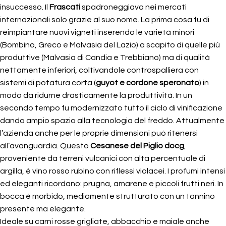
insuccesso. Il
Frascati
spadroneggiava nei mercati
internazionali solo grazie al suo nome. La prima cosa fu di
reimpiantare nuovi vigneti inserendo le varietà minori
(Bombino, Greco e Malvasia del Lazio) a scapito di quelle più
produttive (Malvasia di Candia e Trebbiano) ma di qualità
nettamente inferiori, coltivandole controspalliera con
sistemi di potatura corta (
guyot e cordone speronato
) in
modo da ridurne drasticamente la produttività. In un
secondo tempo fu modernizzato tutto il ciclo di vinificazione
dando ampio spazio alla tecnologia del freddo. Attualmente
l’azienda anche per le proprie dimensioni può ritenersi
all’avanguardia. Questo
Cesanese del Piglio
docg
,
proveniente da terreni vulcanici con alta percentuale di
argilla, è vino rosso rubino con riflessi violacei. I profumi intensi
ed eleganti ricordano: prugna, amarene e piccoli frutti neri. In
bocca è morbido, mediamente strutturato con un tannino
presente ma elegante.
Ideale su carni rosse grigliate, abbacchio e maiale anche