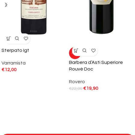
Sterpato Igt
-10%
Barbera d’Asti Superiore
Varramista
Rouvè Doc
€
12,00
Rovero
€
19,90
€
22,00