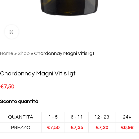
Click to enlarge
Home
»
Shop
»
Chardonnay Magni Vitis Igt
Chardonnay Magni Vitis Igt
€
7,50
Sconto quantità
QUANTITÀ
1 - 5
6 - 11
12 - 23
24+
PREZZO
€
7,50
€
7,35
€
7,20
€
6,98