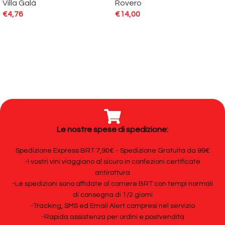
Villa Galà
Rovero
€
4,76
€
14,00
Le nostre spese di spedizione:
Spedizione Express BRT 7,90€ - Spedizione Gratuita da 99€
-I vostri vini viaggiano al sicuro in confezioni certificate
antirottura
-Le spedizioni sono affidate al corriere BRT con tempi normali
di consegna di 1/2 giorni
-Tracking, SMS ed Email Alert compresi nel servizio
-Rapida assistenza per ordini e postvendita