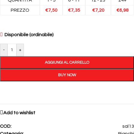
PREZZO
€
7,50
€
7,35
€
7,20
€
6,98
Disponibile (ordinabile)
-
+
AGGIUNGI AL CARRELLO
BUY NOW
Add to wishlist
COD:
sal13
Categoria:
Bianchi