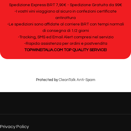
Spedizione Express BRT 7,90€ - Spedizione Gratuita da 99€
-I vostri vini viaggiano al sicuro in confezioni certificate
antirottura
-Le spedizioni sono affidate al corriere BRT con tempi normali
di consegna di 1/2 giorni
-Tracking, SMS ed Email Alert compresi nel servizio
-Rapida assistenza per ordini e postvendita
TOPWINEITALIA.COM TOP QUALITY SERVICE!
Protected by
CleanTalk Anti-Spam
Privacy Policy