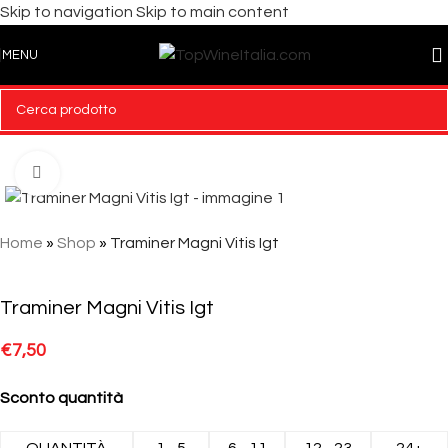
Skip to navigation
Skip to main content
MENU
Click to enlarge
Home
»
Shop
»
Traminer Magni Vitis Igt
Traminer Magni Vitis Igt
€
7,50
Sconto quantità
QUANTITÀ
1 - 5
6 - 11
12 - 23
24+