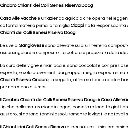
Cinabro Chianti dei Colli Senesi Riserva Docg
Casa Alle Vacche
è un’azienda agricola che opera nel leggend
cotanta materia prima la famiglia
Ciappi
ha la responsabilità d
Chianti dei Colli Senesi Riserva Docg
.
Le uve di
Sangiovese
sono allevate su di un terreno composto 
assai singolare e composito. La coltura è propiziata dalla ide
La cura delle vigne è maniacale: sono coccolate con preziose
esperto, e solo provenienti dai grappoli meglio esposti e matur
Chianti Riserva Cinabro
, in seguito, affina su fecce nobili in
per non meno di 4 mesi.
Il
Cinabro Chianti dei Colli Senesi Riserva Docg
di
Casa Alle V
tipiche della maturazione in legno, come la rotondità giottiana 
austero, si notano tannini assolutamente levigati e notevoli s
Il
Chianti dei Colli Senesi Riserva
è, per natura, il migliore ami