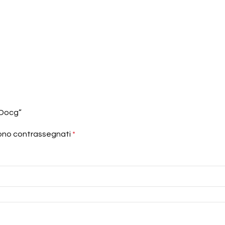
 Docg”
sono contrassegnati
*