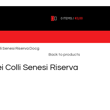
0
ITEMS
/
€
0,00
lli Senesi Riserva Docg
Back to products
i Colli Senesi Riserva