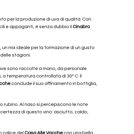
to per la produzione di uva di qualità. Con
icili e appaganti, è senza dubbio il
Cinabro
 un mix ideale per la formazione di un gusto
delle stagioni.
e uve sono raccolte a mano, da personale
 a temperatura controllata di 30° C. Il
acche
conclude il suo affinamento in bottiglia,
 rubino. Al naso si percepiscono le note
a certezza di questo vino: asciutto, caldo,
n calice del
Casa Alle Vacche
con una bella