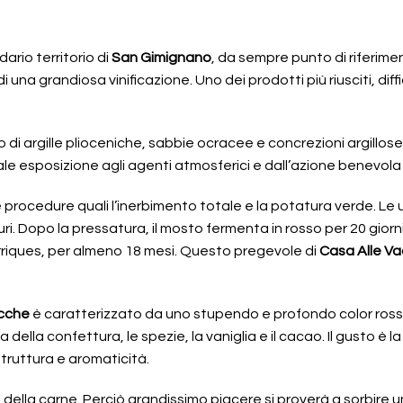
ario territorio di
San Gimignano
, da sempre punto di riferimen
i una grandiosa vinificazione. Uno dei prodotti più riusciti, diff
di argille plioceniche, sabbie ocracee e concrezioni argillose,
ale esposizione agli agenti atmosferici e dall’azione benevola 
 procedure quali l’inerbimento totale e la potatura verde. L
i. Dopo la pressatura, il mosto fermenta in rosso per 20 giorni,
 barriques, per almeno 18 mesi. Questo pregevole di
Casa Alle V
acche
è caratterizzato da uno stupendo e profondo color rosso
della confettura, le spezie, la vaniglia e il cacao. Il gusto è l
truttura e aromaticità.
co della carne. Perciò grandissimo piacere si proverà a sorbire u