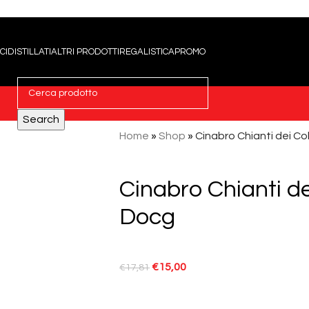
CI
DISTILLATI
ALTRI PRODOTTI
REGALISTICA
PROMO
Search
Home
»
Shop
»
Cinabro Chianti dei Co
Cinabro Chianti de
Docg
€
15,00
€
17,81