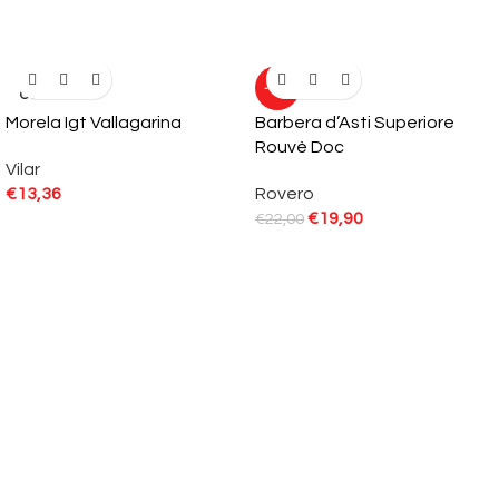
SOLD
-10%
OUT
Morela Igt Vallagarina
Barbera d’Asti Superiore
Rouvè Doc
Vilar
€
13,36
Rovero
€
19,90
€
22,00