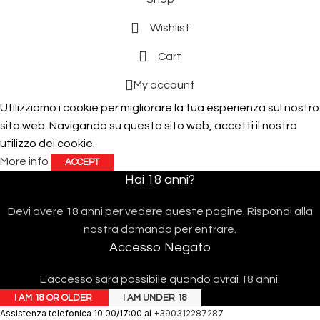
Wishlist
Cart
My account
Utilizziamo i cookie per migliorare la tua esperienza sul nostro
sito web. Navigando su questo sito web, accetti il ​​nostro
utilizzo dei cookie.
More info
ACCEPT
Hai 18 anni?
Devi avere 18 anni per vedere queste pagine. Rispondi alla
nostra domanda per entrare.
Accesso Negato
L'accesso sarà possibile quando avrai 18 anni.
I AM 18 OR OLDER
I AM UNDER 18
Assistenza telefonica 10:00/17:00 al
+390312287287