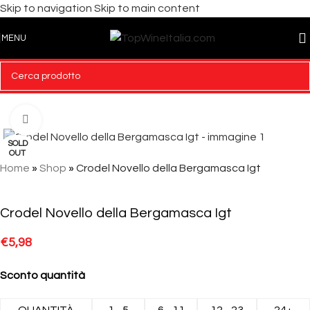
Skip to navigation
Skip to main content
MENU
Click to enlarge
SOLD
OUT
Home
»
Shop
»
Crodel Novello della Bergamasca Igt
Crodel Novello della Bergamasca Igt
€
5,98
Sconto quantità
QUANTITÀ
1 - 5
6 - 11
12 - 23
24+