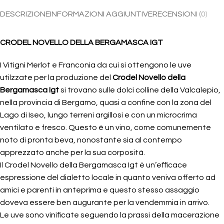
DESCRIZIONE
INFORMAZIONI AGGIUNTIVE
RECENSIONI (0)
CRODEL NOVELLO DELLA BERGAMASCA IGT
I Vitigni Merlot e Franconia da cui si ottengono le uve
utilzzate per la produzione del
Crodel Novello della
Bergamasca Igt
si trovano sulle dolci colline della Valcalepio,
nella provincia di Bergamo, quasi a confine con la zona del
Lago di Iseo, lungo terreni argillosi e con un microcrima
ventilato e fresco. Questo è un vino, come comunemente
noto di pronta beva, nonostante sia al contempo
apprezzato anche per la sua corposità.
Il Crodel Novello della Bergamasca Igt è un’efficace
espressione del dialetto locale in quanto veniva offerto ad
amici e parenti in anteprima e questo stesso assaggio
doveva essere ben augurante per la vendemmia in arrivo.
Le uve sono vinificate seguendo la prassi della macerazione