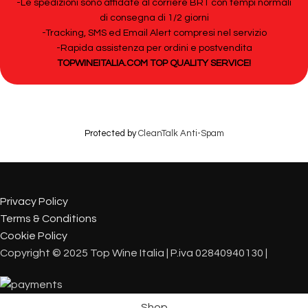
-Le spedizioni sono affidate al corriere BRT con tempi normali
di consegna di 1/2 giorni
-Tracking, SMS ed Email Alert compresi nel servizio
-Rapida assistenza per ordini e postvendita
TOPWINEITALIA.COM TOP QUALITY SERVICE!
Protected by
CleanTalk Anti-Spam
Privacy Policy
Terms & Conditions
Cookie Policy
Copyright © 2025 Top Wine Italia | P.iva 02840940130 |
Shop