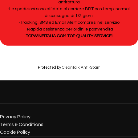
antirottura
-Le spedizioni sono affidate al corriere BRT con tempi normali
di consegna di 1/2 giorni
-Tracking, SMS ed Email Alert compresi nel servizio
-Rapida assistenza per ordini e postvendita
TOPWINEITALIA.COM TOP QUALITY SERVICE!
Protected by
CleanTalk Anti-Spam
Privacy Policy
Terms & Conditions
Cookie Policy