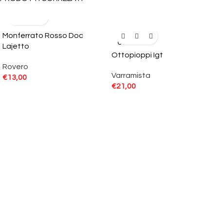
Monferrato Rosso Doc
SOLD
OUT
Lajetto
Ottopioppi Igt
Rovero
Varramista
€
13,00
€
21,00