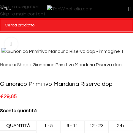
Skip to navigation
MENU
Skip to main content
Click to enlarge
Home
»
Shop
»
Giunonico Primitivo Manduria Riserva dop
Giunonico Primitivo Manduria Riserva dop
€
29,65
Sconto quantità
QUANTITÀ
1 - 5
6 - 11
12 - 23
24+