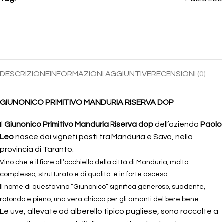
DESCRIZIONE
INFORMAZIONI AGGIUNTIVE
RECENSIONI (0)
GIUNONICO PRIMITIVO MANDURIA RISERVA DOP
Il
Giunonico Primitivo Manduria Riserva dop
dell’azienda
Paolo
Leo
nasce dai vigneti posti tra Manduria e Sava, nella
provincia di Taranto.
Vino che è il fiore all’occhiello della città di Manduria, molto
complesso, strutturato e di qualità, è in forte ascesa.
Il nome di questo vino “Giunonico” significa generoso, suadente,
rotondo e pieno, una vera chicca per gli amanti del bere bene.
Le uve, allevate ad alberello tipico pugliese, sono raccolte a