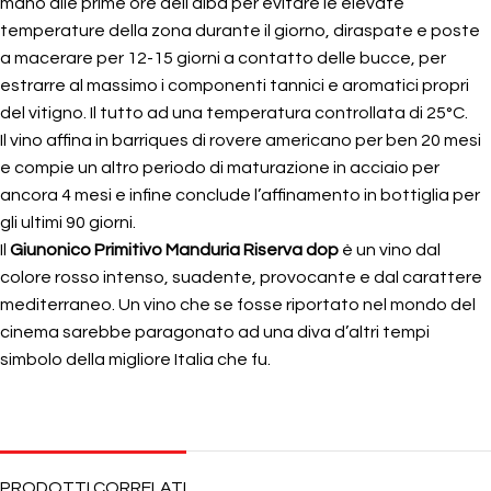
mano alle prime ore dell’alba per evitare le elevate
temperature della zona durante il giorno, diraspate e poste
a macerare per 12-15 giorni a contatto delle bucce, per
estrarre al massimo i componenti tannici e aromatici propri
del vitigno. Il tutto ad una temperatura controllata di 25°C.
Il vino affina in barriques di rovere americano per ben 20 mesi
e compie un altro periodo di maturazione in acciaio per
ancora 4 mesi e infine conclude l’affinamento in bottiglia per
gli ultimi 90 giorni.
Il
Giunonico Primitivo Manduria Riserva dop
è un vino dal
colore rosso intenso, suadente, provocante e dal carattere
mediterraneo. Un vino che se fosse riportato nel mondo del
cinema sarebbe paragonato ad una diva d’altri tempi
simbolo della migliore Italia che fu.
PRODOTTI CORRELATI