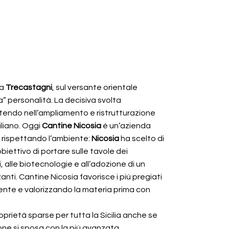
 a
Trecastagni
, sul versante orientale
” personalità. La decisiva svolta
vestendo nell’ampliamento e ristrutturazione
iliano. Oggi
Cantine Nicosia
è un’azienda
, rispettando l’ambiente:
Nicosia
ha scelto di
biettivo di portare sulle tavole dei
, alle biotecnologie e all’adozione di un
anti. Cantine Nicosia favorisce i più pregiati
mbiente e valorizzando la materia prima con
oprietà sparse per tutta la Sicilia anche se
ione si sposa con la più avanzata