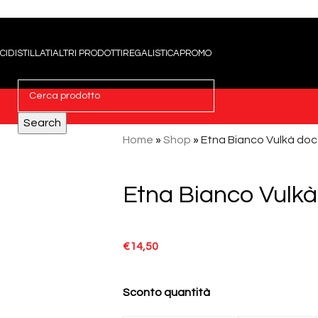
CI
DISTILLATI
ALTRI PRODOTTI
REGALISTICA
PROMO
Search
Home
»
Shop
»
Etna Bianco Vulkà doc
Etna Bianco Vulkà
€
14,50
Sconto quantità