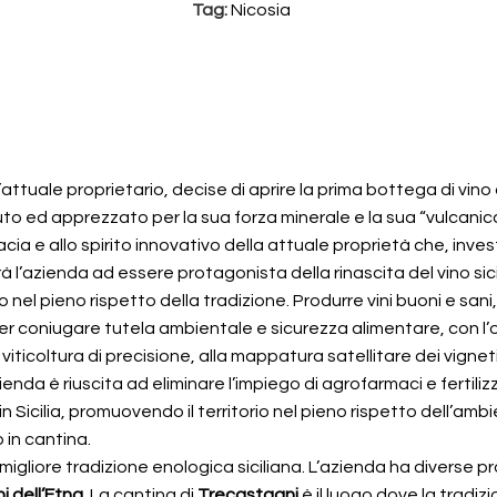
Tag:
Nicosia
ll’attuale proprietario, decise di aprire la prima bottega di vino
iuto ed apprezzato per la sua forza minerale e la sua “vulcanica
nacia e allo spirito innovativo della attuale proprietà che, in
̀ l’azienda ad essere protagonista della rinascita del vino sic
nel pieno rispetto della tradizione. Produrre vini buoni e sani
per coniugare tutela ambientale e sicurezza alimentare, con l’o
iticoltura di precisione, alla mappatura satellitare dei vigneti
ienda è riuscita ad eliminare l’impiego di agrofarmaci e fertilizz
 in Sicilia, promuovendo il territorio nel pieno rispetto dell’a
 in cantina.
igliore tradizione enologica siciliana. L’azienda ha diverse pr
ni dell’Etna
. La cantina di
Trecastagni
è il luogo dove la tradiz