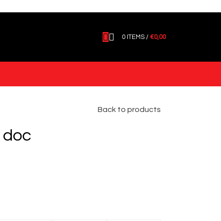
0
ITEMS
/
€
0,00
Back to products
 doc