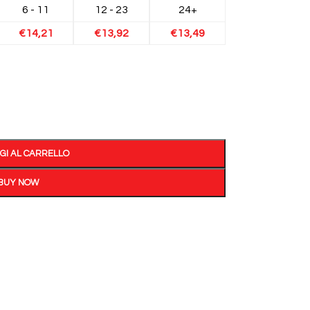
6 - 11
12 - 23
24+
€
14,21
€
13,92
€
13,49
GI AL CARRELLO
BUY NOW