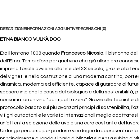
DESCRIZIONE
INFORMAZIONI AGGIUNTIVE
RECENSIONI (0)
ETNA BIANCO VULKÀ DOC
Era il lontano 1898 quando
Francesco Nicosia
, il bisnonno de
dell’Etna. Tempi d’oro per quel vino che già allora era conosc
imprenditoriale avviene alla fine del XX secolo, grazie alla te
dei vigneti e nella costruzione di una moderna cantina, portera
dinamica, moderna ed efficiente, capace di guardare al futuro 
sposare in pieno la causa del biologico e della sostenibilità, 
consumatori un vino “ad impatto zero”. Grazie alle tecniche di v
protocollo basato sui più avanzati principi di sostenibilità, l’az
vitigni autoctoni e le varietà internazionali meglio adattatesi
un’attenta selezione delle uve e una cura costante del lavoro
Un lungo percorso per produrre vini degni di rappresentare la m
principalmente quando si parla di
Nicosia
si pensa subito ai
vi