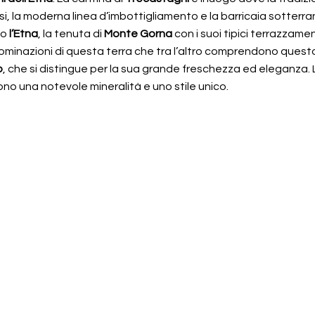
lisi, la moderna linea d’imbottigliamento e la barricaia sotterra
no
l’Etna
, la tenuta di
Monte Gorna
con i suoi tipici terrazzamen
enominazioni di questa terra che tra l’altro comprendono quest
o
, che si distingue per la sua grande freschezza ed eleganza. L’
cono una notevole mineralità e uno stile unico.