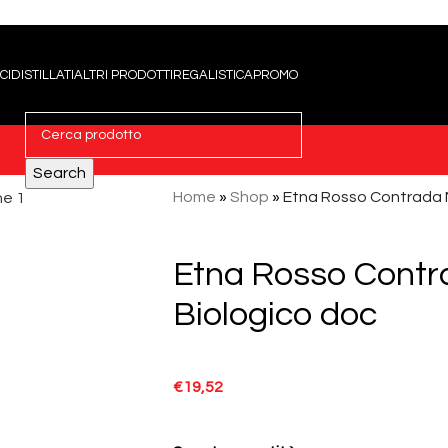
CI
DISTILLATI
ALTRI PRODOTTI
REGALISTICA
PROMO
Search
Home
»
Shop
»
Etna Rosso Contrada 
Etna Rosso Contr
Biologico doc
€
19,52