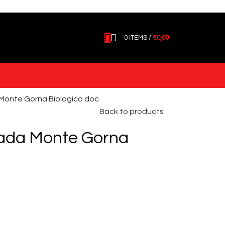
0
ITEMS
/
€
0,00
Monte Gorna Biologico doc
Back to products
ada Monte Gorna