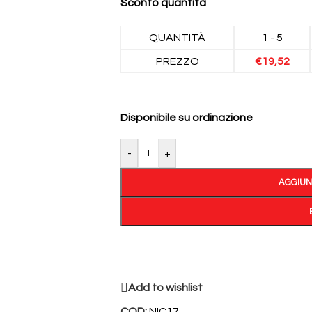
Sconto quantità
QUANTITÀ
1 - 5
PREZZO
€
19,52
Disponibile su ordinazione
-
+
AGGIUN
Add to wishlist
COD:
NIC17