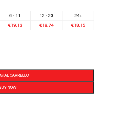
6 - 11
12 - 23
24+
€
19,13
€
18,74
€
18,15
GI AL CARRELLO
BUY NOW