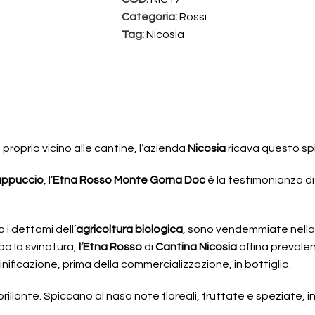
Categoria:
Rossi
Tag:
Nicosia
, proprio vicino alle cantine, l’azienda
Nicosia
ricava questo s
appuccio
, l’
Etna Rosso Monte Gorna Doc
è la testimonianza di 
i dettami dell’
agricoltura biologica
, sono vendemmiate nella
o la svinatura,
l’Etna Rosso
di
Cantina Nicosia
affina prevalen
vinificazione, prima della commercializzazione, in bottiglia.
brillante. Spiccano al naso note floreali, fruttate e speziate, 