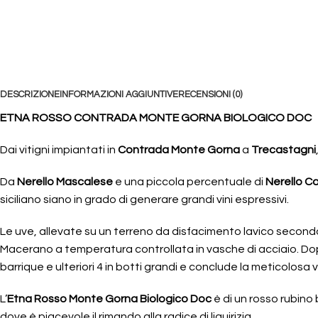
DESCRIZIONE
INFORMAZIONI AGGIUNTIVE
RECENSIONI (0)
ETNA ROSSO CONTRADA MONTE GORNA BIOLOGICO DOC
Dai vitigni impiantati in
Contrada Monte Gorna
a
Trecastagni
Da
Nerello Mascalese
e una piccola percentuale di
Nerello C
siciliano siano in grado di generare grandi vini espressivi.
Le uve, allevate su un terreno da disfacimento lavico secondo 
Macerano a temperatura controllata in vasche di acciaio. Dop
barrique e ulteriori 4 in botti grandi e conclude la meticolosa 
L’
Etna Rosso Monte Gorna Biologico Doc
è di un rosso rubino 
dove è piacevole il rimando alla radice di liquirizia.