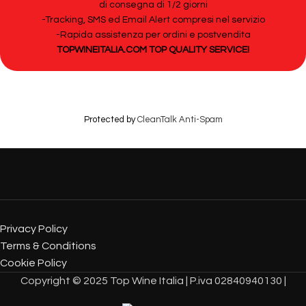
di consegna di 1/2 giorni
-Tracking, SMS ed Email Alert compresi nel servizio
-Rapida assistenza per ordini e postvendita
TOPWINEITALIA.COM TOP QUALITY SERVICE!
Protected by
CleanTalk Anti-Spam
Privacy Policy
Terms & Conditions
Cookie Policy
Copyright © 2025 Top Wine Italia | P.iva 02840940130 |