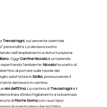
 a
Trecastagni
, sul versante orientale
” personalità. La decisiva svolta
vestendo nell’ampliamento e ristrutturazione
iliano
. Oggi
Cantine Nicosia
è un’azienda
, rispettando l’ambiente:
Nicosia
ha scelto di
biettivo di portare sulle tavole dei
 meglio adattatesi in
Sicilia
, promuovendo il
stante del lavoro in cantina.
 ai
vini dell’Etna
. La cantina di
Trecastagni
è il
moderna linea d’imbottigliamento e la barricaia
 tenuta di
Monte Gorna
con i suoi tipici
zioni di questa terra che tra l’altro