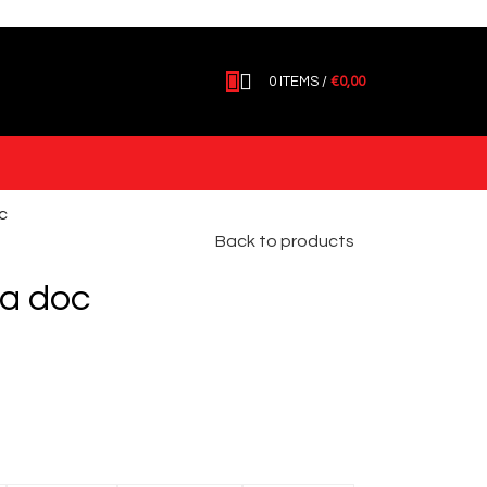
0
ITEMS
/
€
0,00
c
Back to products
ra doc