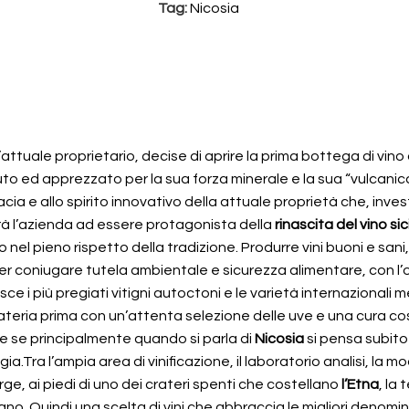
Tag:
Nicosia
ll’attuale proprietario, decise di aprire la prima bottega di vino
iuto ed apprezzato per la sua forza minerale e la sua “vulcanica
nacia e allo spirito innovativo della attuale proprietà che, in
rà l’azienda ad essere protagonista della
rinascita del vino sic
nel pieno rispetto della tradizione. Produrre vini buoni e sani
per coniugare tutela ambientale e sicurezza alimentare, con l’o
sce i più pregiati vitigni autoctoni e le varietà internazionali
materia prima con un’attenta selezione delle uve e una cura co
he se principalmente quando si parla di
Nicosia
si pensa subito
a.Tra l’ampia area di vinificazione, il laboratorio analisi, la 
rge, ai piedi di uno dei crateri spenti che costellano
l’Etna
, la
no. Quindi una scelta di vini che abbraccia le migliori denomina