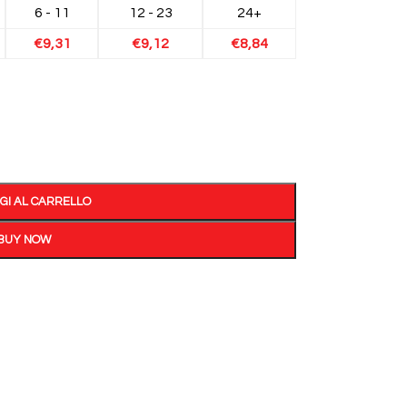
6 - 11
12 - 23
24+
€
9,31
€
9,12
€
8,84
GI AL CARRELLO
BUY NOW