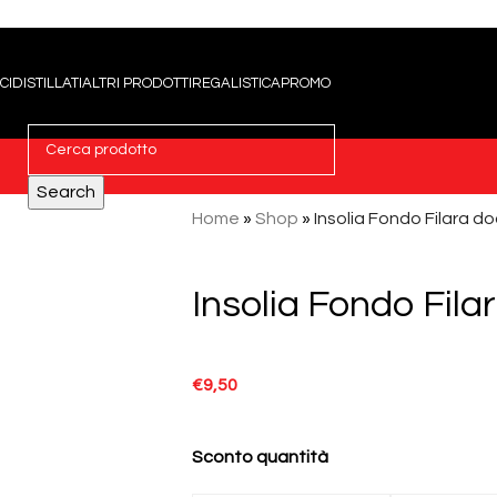
CI
DISTILLATI
ALTRI PRODOTTI
REGALISTICA
PROMO
Search
Home
»
Shop
»
Insolia Fondo Filara do
Insolia Fondo Fila
€
9,50
Sconto quantità