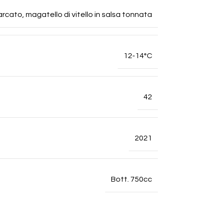
rcato, magatello di vitello in salsa tonnata
12-14°C
42
2021
Bott. 750cc