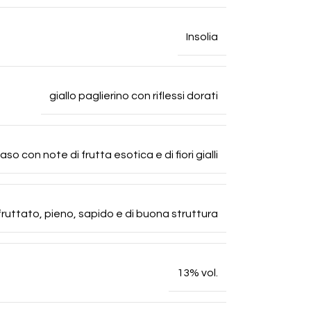
Insolia
giallo paglierino con riflessi dorati
o con note di frutta esotica e di fiori gialli
fruttato, pieno, sapido e di buona struttura
13% vol.