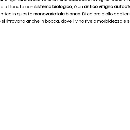
ta ottenuta con
sistema biologico
, è un
antico vitigno autoc
ntica in questo
monovarietale bianco
. Di colore giallo paglier
he si ritrovano anche in bocca, dove il vino rivela morbidezza e s