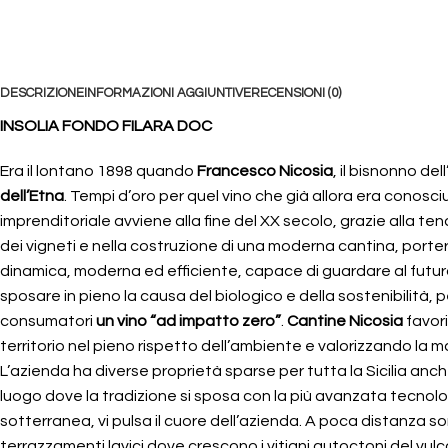
DESCRIZIONE
INFORMAZIONI AGGIUNTIVE
RECENSIONI (0)
INSOLIA FONDO FILARA DOC
Era il lontano 1898 quando
Francesco Nicosia
, il bisnonno de
dell’Etna
. Tempi d’oro per quel vino che già allora era conosc
imprenditoriale avviene alla fine del XX secolo, grazie alla te
dei vigneti e nella costruzione di una moderna cantina, porte
dinamica, moderna ed efficiente, capace di guardare al futuro 
sposare in pieno la causa del biologico e della sostenibilità, 
consumatori
un vino “ad impatto zero”
.
Cantine Nicosia
favori
territorio nel pieno rispetto dell’ambiente e valorizzando la 
L’azienda ha diverse proprietà sparse per tutta la Sicilia anc
luogo dove la tradizione si sposa con la più avanzata tecnologi
sotterranea, vi pulsa il cuore dell’azienda. A poca distanza so
terrazzamenti lavici dove crescono i vitigni autoctoni del vulca