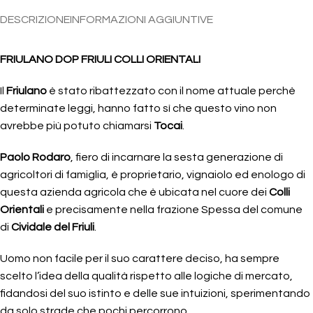
DESCRIZIONE
INFORMAZIONI AGGIUNTIVE
FRIULANO DOP FRIULI COLLI ORIENTALI
Il
Friulano
è stato ribattezzato con il nome attuale perchè
determinate leggi, hanno fatto sì che questo vino non
avrebbe più potuto chiamarsi
Tocai
.
Paolo Rodaro
, fiero di incarnare la sesta generazione di
agricoltori di famiglia, è proprietario, vignaiolo ed enologo di
questa azienda agricola che è ubicata nel cuore dei
Colli
Orientali
e precisamente nella frazione Spessa del comune
di
Cividale del Friuli
.
Uomo non facile per il suo carattere deciso, ha sempre
scelto l’idea della qualità rispetto alle logiche di mercato,
fidandosi del suo istinto e delle sue intuizioni, sperimentando
da solo strade che pochi percorrono