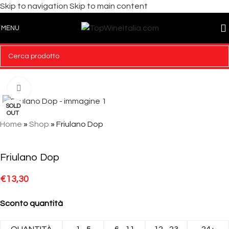
Skip to navigation
Skip to main content
MENU
Click to enlarge
SOLD
OUT
Home
»
Shop
»
Friulano Dop
Friulano Dop
€
13,30
Sconto quantità
QUANTITÀ
1 - 5
6 - 11
12 - 23
24+