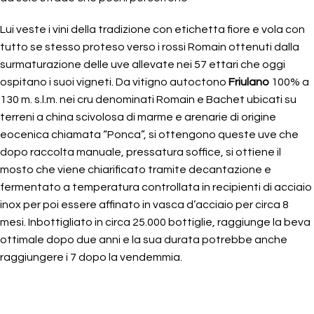
Lui veste i vini della tradizione con etichetta fiore e vola con
tutto se stesso proteso verso i rossi Romain ottenuti dalla
surmaturazione delle uve allevate nei 57 ettari che oggi
ospitano i suoi vigneti. Da vitigno autoctono
Friulano
100% a
130 m. s.l.m. nei cru denominati Romain e Bachet ubicati su
terreni a china scivolosa di marme e arenarie di origine
eocenica chiamata “Ponca”, si ottengono queste uve che
dopo raccolta manuale, pressatura soffice, si ottiene il
mosto che viene chiarificato tramite decantazione e
fermentato a temperatura controllata in recipienti di acciaio
inox per poi essere affinato in vasca d’acciaio per circa 8
mesi. Inbottigliato in circa 25.000 bottiglie, raggiunge la beva
ottimale dopo due anni e la sua durata potrebbe anche
raggiungere i 7 dopo la vendemmia.