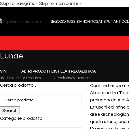
Skip to navigation
Skip to main content
NEGOZIO
ROSSI
BIANCHI
ROSATI
SPUMANTI
DOL
Lunae
VINI
ALTRI PRODOTTI
DISTILLATI
REGALISTICA
351 Products
28 Products
37 Products
25 Products
Cerca prodotto…
Cantine Lunae affon
Al confine tra Tos
preludono le Alpi A
Etruschi ed infine 
Search
aree archeologiche
Categorie prodotto
quella storia, anch
L’azienda vitivini