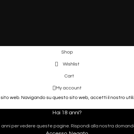
Shop
Wishlist
Cart
My account
 sito web. Navigando su questo sito web, accetti il ​​nostro util
Hai 18 anni?
 anni per vedere queste pagine. Rispondi alla nostra domand
Accesso Negato