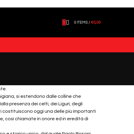
0
ITEMS
/
€
0,00
nte.
igiana, si estendono dalle colline che
la presenza dei celti, dei Liguri, degli
sti costituiscono oggi una delle più importanti
, così chiamate in onore ed in eredità di
co e storico unico, dal quale Paolo Bosoni,