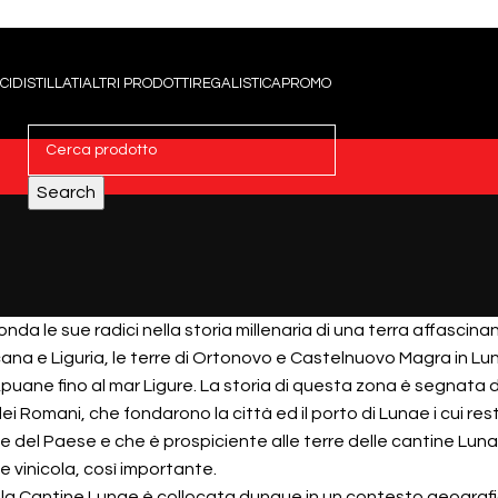
CI
DISTILLATI
ALTRI PRODOTTI
REGALISTICA
PROMO
Search
da le sue radici nella storia millenaria di una terra affascina
cana e Liguria, le terre di Ortonovo e Castelnuovo Magra in Lun
puane fino al mar Ligure. La storia di questa zona è segnata dal
dei Romani, che fondarono la città ed il porto di Lunae i cui re
 del Paese e che è prospiciente alle terre delle cantine Lunae
e vinicola, così importante.
cola Cantine Lunae è collocata dunque in un contesto geografi