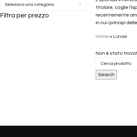
titolare, coglie l’i
Filtra per prezzo
recentemente ampli
in cui i principi d
Home
»
Lunae
Non è stato trova
Search