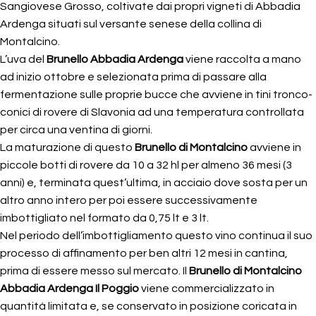
Sangiovese Grosso, coltivate dai propri vigneti di Abbadia
Ardenga situati sul versante senese della collina di
Montalcino.
L’uva del
Brunello Abbadia Ardenga
viene raccolta a mano
ad inizio ottobre e selezionata prima di passare alla
fermentazione sulle proprie bucce che avviene in tini tronco-
conici di rovere di Slavonia ad una temperatura controllata
per circa una ventina di giorni.
La maturazione di questo
Brunello di Montalcino
avviene in
piccole botti di rovere da 10 a 32 hl per almeno 36 mesi (3
anni) e, terminata quest’ultima, in acciaio dove sosta per un
altro anno intero per poi essere successivamente
imbottigliato nel formato da 0,75 lt e 3 lt.
Nel periodo dell’imbottigliamento questo vino continua il suo
processo di affinamento per ben altri 12 mesi in cantina,
prima di essere messo sul mercato. Il
Brunello di Montalcino
Abbadia Ardenga Il Poggio
viene commercializzato in
quantità limitata e, se conservato in posizione coricata in