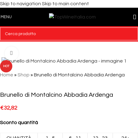
Skip to navigation
Skip to main content
MENU
Click to enlarge
HOT
Home
»
Shop
»
Brunello di Montalcino Abbadia Ardenga
Brunello di Montalcino Abbadia Ardenga
€
32,82
Sconto quantità
QUANTITÀ
1 - 5
6 - 11
12 - 23
24+