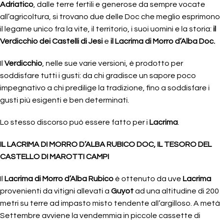
Adriatico
, dalle terre fertili e generose da sempre vocate
all’agricoltura, si trovano due delle Doc che meglio esprimono
il legame unico fra la vite, il territorio, i suoi uomini e la storia:
il
Verdicchio dei Castelli di Jesi
e
il Lacrima
di Morro d’Alba Doc.
Il
Verdicchio
, nelle sue varie versioni, è prodotto per
soddisfare tutti i gusti: da chi gradisce un sapore poco
impegnativo a chi predilige la tradizione, fino a soddisfare i
gusti più esigenti e ben determinati.
Lo stesso discorso può essere fatto per i
Lacrima
.
IL LACRIMA DI MORRO D’ALBA RUBICO DOC, IL TESORO DEL
CASTELLO DI MAROTTI CAMPI
Il
Lacrima di Morro d’Alba Rubico
è ottenuto da uve
Lacrima
provenienti da vitigni allevati a
Guyot
ad una altitudine di 200
metri su terre ad impasto misto tendente all’argilloso. A metà
Settembre avviene la vendemmia in piccole cassette di