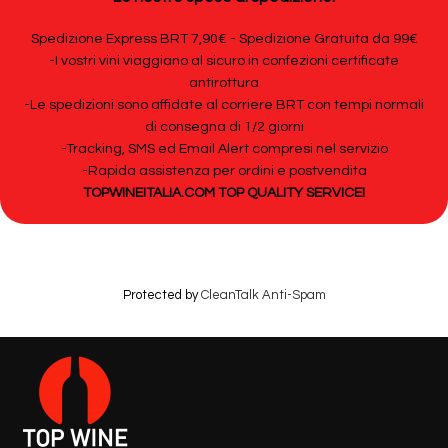
Spedizione Express BRT 7,90€ - Spedizione Gratuita da 99€
-I vostri vini viaggiano al sicuro in confezioni certificate
antirottura
-Le spedizioni sono affidate al corriere BRT con tempi normali
di consegna di 1/2 giorni
-Tracking, SMS ed Email Alert compresi nel servizio
-Rapida assistenza per ordini e postvendita
TOPWINEITALIA.COM TOP QUALITY SERVICE!
Protected by
CleanTalk Anti-Spam