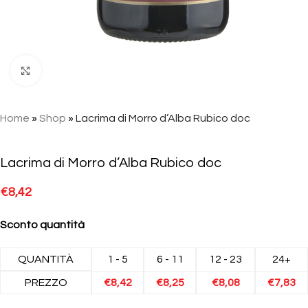
Click to enlarge
Home
»
Shop
»
Lacrima di Morro d’Alba Rubico doc
Lacrima di Morro d’Alba Rubico doc
€
8,42
Sconto quantità
QUANTITÀ
1 - 5
6 - 11
12 - 23
24+
PREZZO
€
8,42
€
8,25
€
8,08
€
7,83