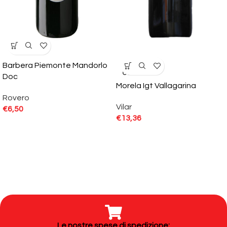
Barbera Piemonte Mandorlo
SOLD
OUT
Doc
Morela Igt Vallagarina
Rovero
Vilar
€
6,50
€
13,36
Le nostre spese di spedizione: