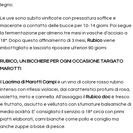
legno.
Le uve sono subito vinificate con pressatura soffice e
macerate a contatto delle bucce per 10-14 giorni. Poi segue
la fermentazione per almeno tre mesi in vasche d’acciaio a
18°. Dopo questo affinamento di 3 mesi,
Rubico
viene
imbottigliato e lasciato riposare ulteriori 90 giorni.
RUBICO, UN BICCHIERE PER OGNI OCCASIONE TARGATO
MAROTTI
Il
Lacrima di Marotti Campi
è un vino di colore rosso rubino
intenso con riflessi violacei, dai caratteristici profumi di rosa,
violetta, mirto e cannella. All’assaggio il
Rubico doc
è fresco
e fruttato, asciutto e vellutato con sfumature balsamiche di
media acidità. E’ consigliato il servizio a 18° circa con primi
piatti elaborati, carni bianche come pollo e coniglio ma
anche zuppe a base di pesce.