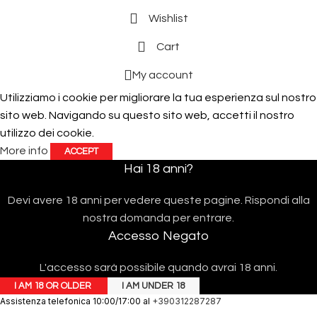
Wishlist
Cart
My account
Utilizziamo i cookie per migliorare la tua esperienza sul nostro
sito web. Navigando su questo sito web, accetti il ​​nostro
utilizzo dei cookie.
More info
ACCEPT
Hai 18 anni?
Devi avere 18 anni per vedere queste pagine. Rispondi alla
nostra domanda per entrare.
Accesso Negato
L'accesso sarà possibile quando avrai 18 anni.
I AM 18 OR OLDER
I AM UNDER 18
Assistenza telefonica 10:00/17:00 al
+390312287287