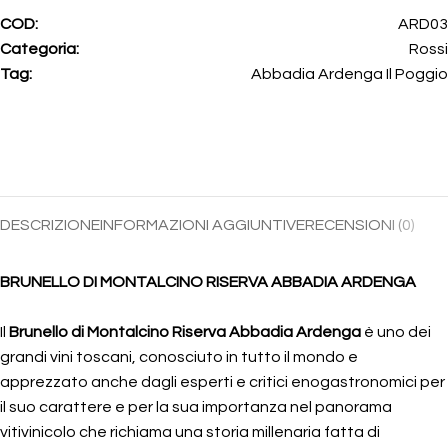
COD:
ARD03
Categoria:
Rossi
Tag:
Abbadia Ardenga Il Poggio
DESCRIZIONE
INFORMAZIONI AGGIUNTIVE
RECENSIONI (0)
BRUNELLO DI MONTALCINO RISERVA ABBADIA ARDENGA
Il
Brunello di Montalcino Riserva Abbadia Ardenga
è uno dei
grandi vini toscani, conosciuto in tutto il mondo e
apprezzato anche dagli esperti e critici enogastronomici per
il suo carattere e per la sua importanza nel panorama
vitivinicolo che richiama una storia millenaria fatta di