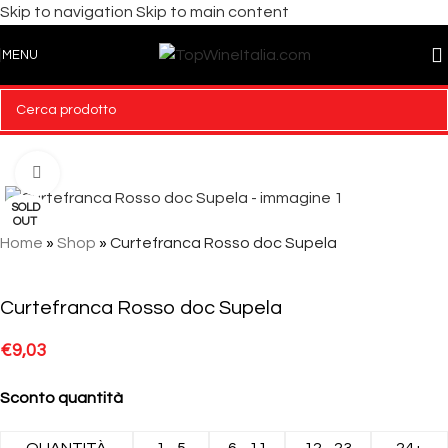
Skip to navigation
Skip to main content
MENU
Click to enlarge
SOLD
OUT
Home
»
Shop
»
Curtefranca Rosso doc Supela
Curtefranca Rosso doc Supela
€
9,03
Sconto quantità
QUANTITÀ
1 - 5
6 - 11
12 - 23
24+