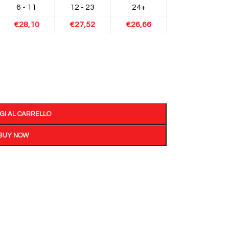
6 - 11
12 - 23
24+
€
28,10
€
27,52
€
26,66
GI AL CARRELLO
BUY NOW