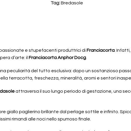
Tag:
Bredasole
passionate e stupefacenti produttrici di
Franciacorta
. Infatt
pera d’arte: il
Franciacorta Anphor Docg
.
na peculiarità del tutto esclusiva: dopo un sostanzioso passa
lla terracotta, freschezza, mineralità, aromi e sentori inaspe
dasole
attraversa il suo lungo periodo di gestazione, una sec
re giallo paglierino brillante dal perlage sottile e infinito. S
simi rimandi alle noci nello spumoso finale.