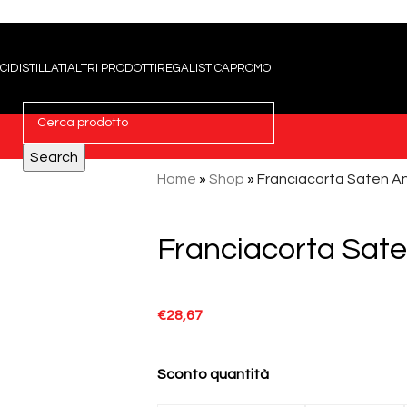
CI
DISTILLATI
ALTRI PRODOTTI
REGALISTICA
PROMO
Search
Home
»
Shop
»
Franciacorta Saten A
Franciacorta Sat
€
28,67
Sconto quantità