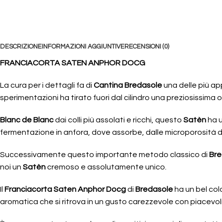
DESCRIZIONE
INFORMAZIONI AGGIUNTIVE
RECENSIONI (0)
FRANCIACORTA SATEN ANPHOR DOCG
La cura per i dettagli fa di
Cantina Bredasole
una delle più ap
sperimentazioni ha tirato fuori dal cilindro una preziosissima o
Blanc de Blanc
dai colli più assolati e ricchi, questo
Satèn
ha u
fermentazione in anfora, dove assorbe, dalle microporosità de
Successivamente questo importante metodo classico di
Bre
noi un
Satèn
cremoso e assolutamente unico.
Il
Franciacorta Saten Anphor Docg
di
Bredasole
ha un bel colo
aromatica che si ritrova in un gusto carezzevole con piacevolis