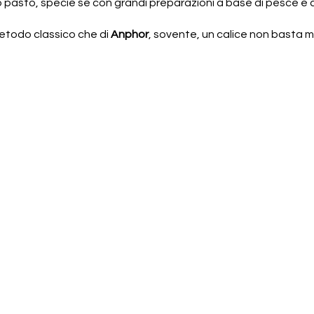
o pasto, specie se con grandi preparazioni a base di pesce e 
etodo classico che di
Anphor
, sovente, un calice non basta m