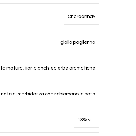
Chardonnay
giallo paglierino
a matura, fiori bianchi ed erbe aromatiche
 e note di morbidezza che richiamano la seta
13% vol.