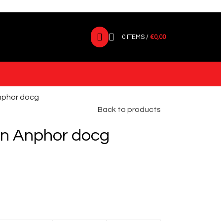
0
ITEMS
/
€
0,00
nphor docg
Back to products
en Anphor docg