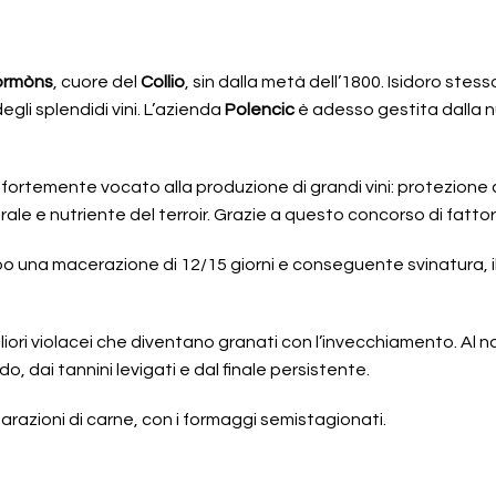
ormòns
, cuore del
Collio
, sin dalla metà dell’1800. Isidoro stes
egli splendidi vini. L’azienda
Polencic
è adesso gestita dalla nuo
 fortemente vocato alla produzione di grandi vini: protezione 
le e nutriente del terroir. Grazie a questo concorso di fattori 
 una macerazione di 12/15 giorni e conseguente svinatura, il v
gliori violacei che diventano granati con l’invecchiamento. Al n
o, dai tannini levigati e dal finale persistente.
parazioni di carne, con i formaggi semistagionati.