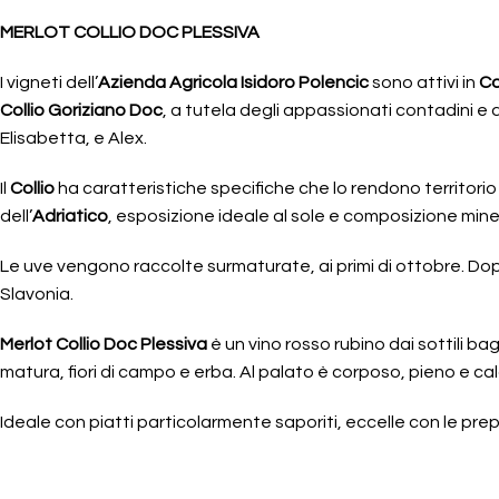
MERLOT COLLIO DOC PLESSIVA
I vigneti dell’
Azienda Agricola Isidoro Polencic
sono attivi in
C
Collio Goriziano Doc
, a tutela degli appassionati contadini e d
Elisabetta, e Alex.
Il
Collio
ha caratteristiche specifiche che lo rendono territorio
dell’
Adriatico
, esposizione ideale al sole e composizione minera
Le uve vengono raccolte surmaturate, ai primi di ottobre. Dopo
Slavonia.
Merlot Collio Doc Plessiva
è un vino rosso rubino dai sottili ba
matura, fiori di campo e erba. Al palato è corposo, pieno e cald
Ideale con piatti particolarmente saporiti, eccelle con le pre