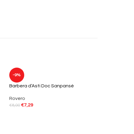
-9%
Barbera d’Asti Doc Sanpansé
Rovero
€
7,29
€
8,00