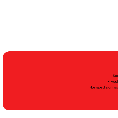
Spe
-I vos
-Le spedizioni s