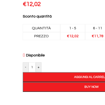
€
12,02
Sconto quantità
QUANTITÀ
1 - 5
6 - 11
PREZZO
€
12,02
€
11,78
Disponibile
-
+
AGGIUNGI AL CARRE
BUY NOW