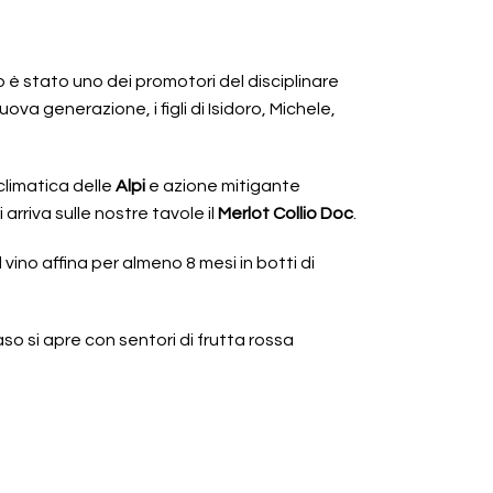
so è stato uno dei promotori del disciplinare
va generazione, i figli di Isidoro, Michele,
climatica delle
Alpi
e azione mitigante
arriva sulle nostre tavole il
Merlot Collio Doc
.
ino affina per almeno 8 mesi in botti di
aso si apre con sentori di frutta rossa