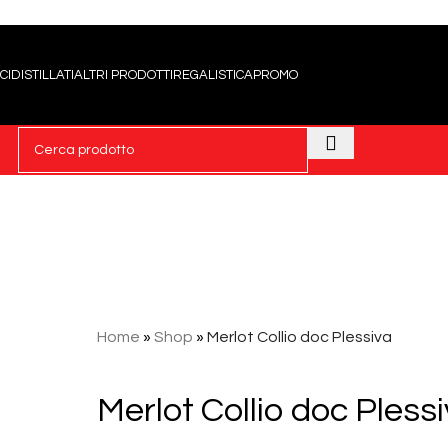
CI
DISTILLATI
ALTRI PRODOTTI
REGALISTICA
PROMO
Home
»
Shop
»
Merlot Collio doc Plessiva
Merlot Collio doc Pless