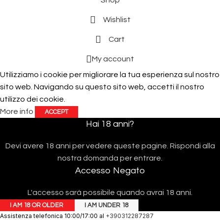
Wishlist
Cart
My account
Utilizziamo i cookie per migliorare la tua esperienza sul nostro
sito web. Navigando su questo sito web, accetti il ​​nostro
utilizzo dei cookie.
More info
ACCEPT
Hai 18 anni?
Devi avere 18 anni per vedere queste pagine. Rispondi alla
nostra domanda per entrare.
Accesso Negato
L'accesso sarà possibile quando avrai 18 anni.
I AM 18 OR OLDER
I AM UNDER 18
Assistenza telefonica 10:00/17:00 al
+390312287287