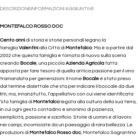
DESCRIZIONE
INFORMAZIONI AGGIUNTIVE
MONTEFALCO ROSSO DOC
Cento anni
di storia e storie personali legano la
famiglia
Valentini
alla Città di
Montefalco
. Ma è a partire dal
2002 che questa famiglia è tornata di nuovo sulla scena
creando
Bocale
, una piccola
Azienda Agricola
fatta
apposta per fare tesoro di quella antica passione per il vino
tramandata per generazioni. Il nome
Bocale
è stato preso
dal termine dialettale che sta per indicare il boccale da due
litri, ma, innanzitutto, l’appellativo con cui viene identificata
‘sta famiglia di
Montefalco
legata alla cultura della sua terra,
in cui ogni gesto contadino è sinonimo di pazienza,
semplicità, passione e sacrificio. Storie di uomini e di lavoro
nei campi, incorniciate da un paesaggio di rara bellezza. Le
produzioni di
Montefalco Rosso doc
, Montefalco Sagrantino