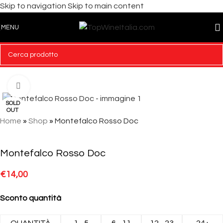
Skip to navigation
Skip to main content
MENU
Click to enlarge
SOLD
OUT
Home
»
Shop
»
Montefalco Rosso Doc
Montefalco Rosso Doc
€
14,00
Sconto quantità
QUANTITÀ
1 - 5
6 - 11
12 - 23
24+