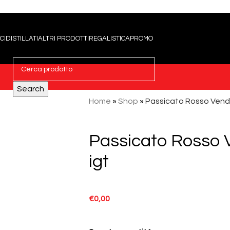
CI
DISTILLATI
ALTRI PRODOTTI
REGALISTICA
PROMO
Search
Home
»
Shop
»
Passicato Rosso Vend
Passicato Rosso 
igt
€
0,00