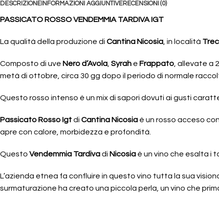
DESCRIZIONE
INFORMAZIONI AGGIUNTIVE
RECENSIONI (0)
PASSICATO ROSSO VENDEMMIA TARDIVA IGT
La qualità della produzione di
Cantina Nicosia
, in località
Trec
Composto di uve
Nero d’Avola
,
Syrah
e
Frappato
, allevate a
metà di ottobre, circa 30 gg dopo il periodo di normale racco
Questo rosso intenso è un mix di sapori dovuti ai gusti caratteri
Passicato Rosso Igt
di
Cantina Nicosia
è un rosso acceso con ri
apre con calore, morbidezza e profondità.
Questo
Vendemmia Tardiva
di
Nicosia
è un vino che esalta i t
L’azienda etnea fa confluire in questo vino tutta la sua visi
surmaturazione ha creato una piccola perla, un vino che prima 