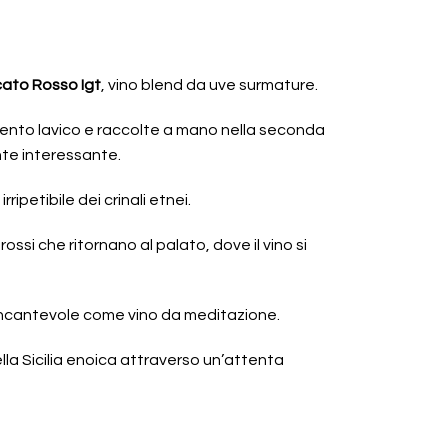
cato Rosso Igt
, vino blend da uve surmature.
cimento lavico e raccolte a mano nella seconda
e interessante.
ipetibile dei crinali etnei.
ossi che ritornano al palato, dove il vino si
le. Incantevole come vino da meditazione.
lla Sicilia enoica attraverso un’attenta