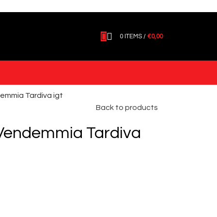
0
ITEMS
/
€
0,00
emmia Tardiva igt
Back to products
Vendemmia Tardiva