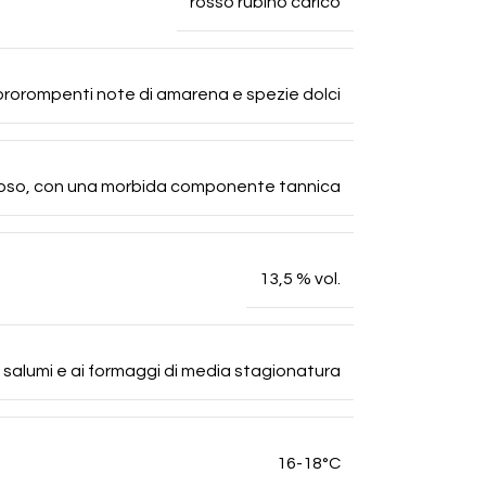
rosso rubino carico
prorompenti note di amarena e spezie dolci
rposo, con una morbida componente tannica
13,5 % vol.
 salumi e ai formaggi di media stagionatura
16-18°C