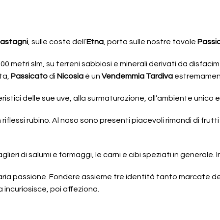
astagni
, sulle coste dell’
Etna
, porta sulle nostre tavole
Passi
 200 metri slm, su terreni sabbiosi e minerali derivati da disfa
lta,
Passicato
di
Nicosia
è un
Vendemmia Tardiva
estremament
stici delle sue uve, alla surmaturazione, all’ambiente unico e irr
flessi rubino. Al naso sono presenti piacevoli rimandi di frutti r
aglieri di salumi e formaggi, le carni e cibi speziati in genera
onaria passione. Fondere assieme tre identità tanto marcate de
incuriosisce, poi affeziona.