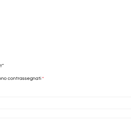
t”
sono contrassegnati
*