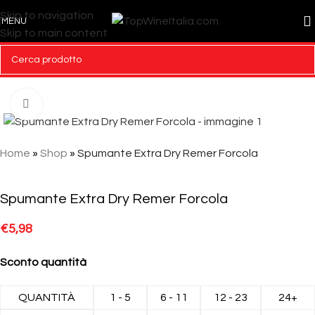
Skip to navigation
MENU
Skip to main content
Click to enlarge
Home
»
Shop
»
Spumante Extra Dry Remer Forcola
Spumante Extra Dry Remer Forcola
€
5,98
Sconto quantità
QUANTITÀ
1 - 5
6 - 11
12 - 23
24+