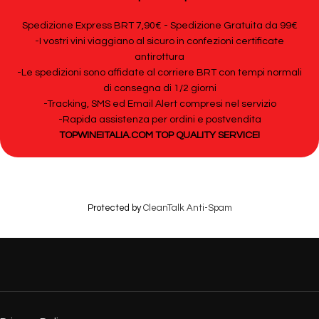
Spedizione Express BRT 7,90€ - Spedizione Gratuita da 99€
-I vostri vini viaggiano al sicuro in confezioni certificate
antirottura
-Le spedizioni sono affidate al corriere BRT con tempi normali
di consegna di 1/2 giorni
-Tracking, SMS ed Email Alert compresi nel servizio
-Rapida assistenza per ordini e postvendita
TOPWINEITALIA.COM TOP QUALITY SERVICE!
Protected by
CleanTalk Anti-Spam