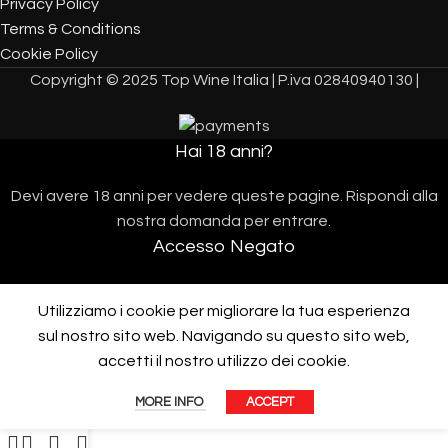
Privacy Policy
Terms & Conditions
Cookie Policy
Copyright © 2025 Top Wine Italia | P.iva 02840940130 |
Hai 18 anni?
Devi avere 18 anni per vedere queste pagine. Rispondi alla
nostra domanda per entrare.
Accesso Negato
L'accesso sarà possibile quando avrai 18 anni.
Utilizziamo i cookie per migliorare la tua esperienza
I AM 18 OR OLDER
I AM UNDER 18
sul nostro sito web. Navigando su questo sito web,
Assistenza telefonica 10:00/17:00 al
+390312287287
accetti il ​​nostro utilizzo dei cookie.
Protected by
CleanTalk Anti-Spam
MORE INFO
ACCEPT