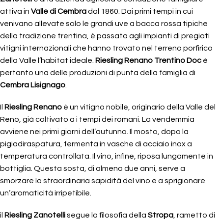
attiva in
Valle di Cembra
dal 1860. Dai primi tempi in cui
venivano allevate solo le grandi uve a bacca rossa tipiche
della tradizione trentina, è passata agli impianti di pregiati
vitigni internazionali che hanno trovato nel terreno porfirico
della Valle l’habitat ideale.
Riesling Renano Trentino Doc
è
pertanto una delle produzioni di punta della famiglia di
Cembra Lisignago
.
Il
Riesling Renano
è un vitigno nobile, originario della Valle del
Reno, già coltivato a i tempi dei romani. La vendemmia
avviene nei primi giorni dell’autunno. Il mosto, dopo la
pigiadiraspatura, fermenta in vasche di acciaio inox a
temperatura controllata. Il vino, infine, riposa lungamente in
bottiglia. Questa sosta, di almeno due anni, serve a
smorzare la straordinaria sapidità del vino e a sprigionare
un’aromaticità irripetibile.
il
Riesling Zanotelli
segue la filosofia della
Stropa
, rametto di