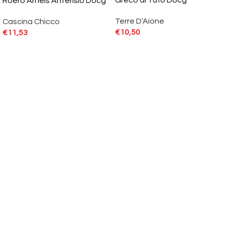
Roero Arneis Anterisio Docg
Terre D'Aione
Cascina Chicco
€
10,50
€
11,53