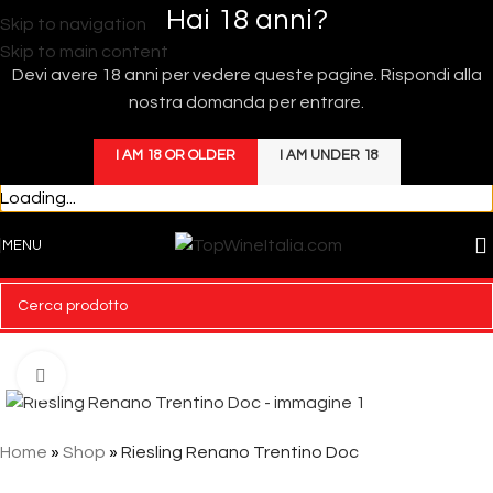
Hai 18 anni?
Skip to navigation
Skip to main content
Devi avere 18 anni per vedere queste pagine. Rispondi alla
nostra domanda per entrare.
I AM 18 OR OLDER
I AM UNDER 18
Loading...
MENU
Click to enlarge
Home
»
Shop
»
Riesling Renano Trentino Doc