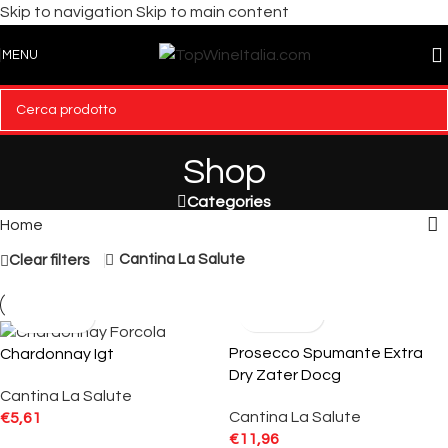
Skip to navigation
Skip to main content
MENU
Shop
Categories
Home
Cantina La Salute
Clear filters
Prosecco Spumante Extra
Chardonnay Igt
Dry Zater Docg
Cantina La Salute
Cantina La Salute
€
5,61
€
11,96