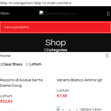
Skip to navigation
Skip to main content
MENU
Shop
Categories
Home
Latium
Clear filters
Recioto di Soave Sette
Veneto Bianco Amitor igt
Dame Docg
Latium
Latium
€
7,56
€
22,63