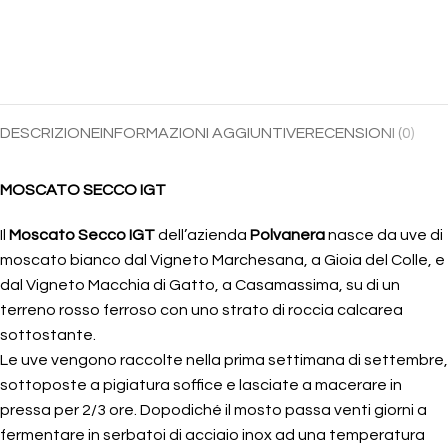
DESCRIZIONE
INFORMAZIONI AGGIUNTIVE
RECENSIONI (0)
MOSCATO SECCO IGT
Il
Moscato Secco IGT
dell’azienda
Polvanera
nasce da uve di
moscato bianco dal Vigneto Marchesana, a Gioia del Colle, e
dal Vigneto Macchia di Gatto, a Casamassima, su di un
terreno rosso ferroso con uno strato di roccia calcarea
sottostante.
Le uve vengono raccolte nella prima settimana di settembre,
sottoposte a pigiatura soffice e lasciate a macerare in
pressa per 2/3 ore. Dopodiché il mosto passa venti giorni a
fermentare in serbatoi di acciaio inox ad una temperatura