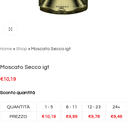
Click to enlarge
Home
»
Shop
»
Moscato Secco igt
Moscato Secco igt
€
10,19
Sconto quantità
QUANTITÀ
1 - 5
6 - 11
12 - 23
24+
PREZZO
€
10,19
€
9,99
€
9,78
€
9,48